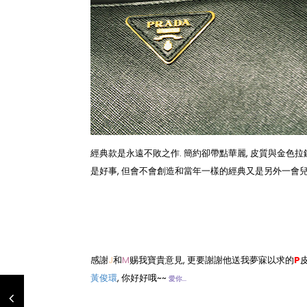
經典款是永遠不敗之作. 簡約卻帶點華麗, 皮質與金色拉
是好事, 但會不會創造和當年一樣的經典又是另外一會兒
感謝
J
和
M
赐我寶貴意見, 更要謝謝他送我夢寐以求的
P
皮
黃俊環
, 你好好哦~~
愛你...