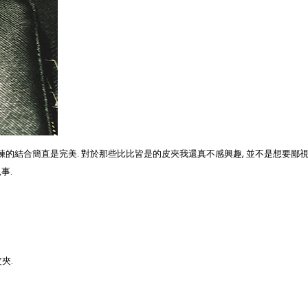
鍊的結合簡直是完美. 對於那些比比皆是的皮夾我還真不感興趣, 並不是想要鄙視
事.
夾.