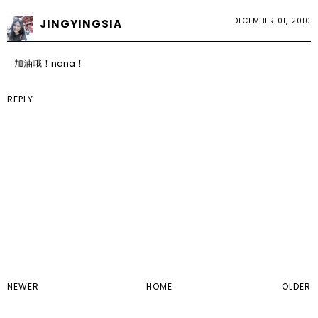
DECEMBER 01, 2010
JINGYINGSIA
加油哦！nana！
REPLY
NEWER
HOME
OLDER