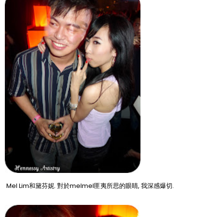
Mel Lim和黛芬妮. 對於melmel匪夷所思的眼睛, 我深感爆切.