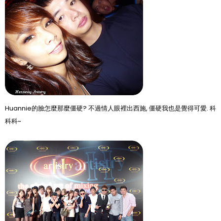
Huannie的臉怎麼那麼僵硬? 不過情人眼裡出西施, 僵硬我也是覺得可愛. 科
科科~