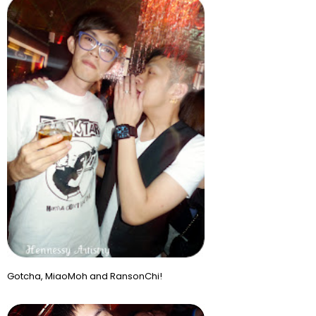
Gotcha, MiaoMoh and RansonChi!