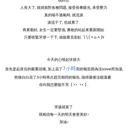
我好想.
人長大了, 就得面對各種問題, 接受俗事眼光, 承受壓力.
真的喘不過氣時, 就流淚.
淚流干了, 也就累了.
再累都好, 女生一定要堅強, 勇敢的站起來重新開始.
只要咬緊牙撐一下下, 就能看見彩虹. \\( ^ o ^ )Y
今天的心情起伏很大.
7小時
首先是起床后的嚴重頭痛, 加上花了
寫的報告因為沒save而泡湯,
然後白白花了3小時再次趕完相同的報告, 搞得最後沒能溫書.
你叫我怎麼能不哭. ( >> . << )...
哭過就算了.
我相信每一天的明天會更美好
♥
加油~