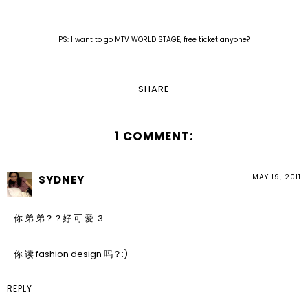
PS: I want to go MTV WORLD STAGE, free ticket anyone?
SHARE
1 COMMENT:
MAY 19, 2011
SYDNEY
你 弟 弟？？好 可 爱 :3
你 读 fashion design 吗？:)
REPLY