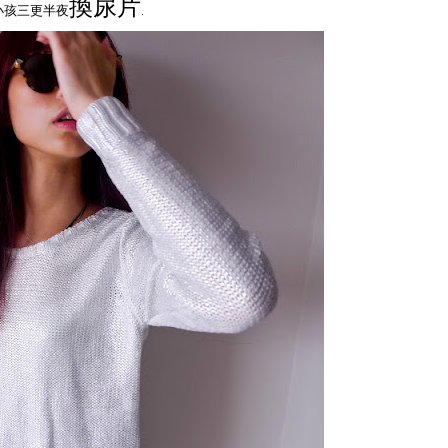
換尿片
你小孩三更半夜
.