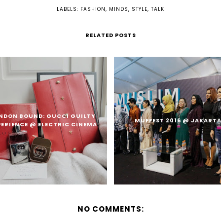
LABELS:
FASHION
,
MINDS
,
STYLE
,
TALK
RELATED POSTS
NDON BOUND: GUCCI GUILTY
MUFFEST 2016 @ JAKART
PERIENCE @ ELECTRIC CINEMA
NO COMMENTS: