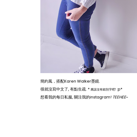
簡約風，搭配Karen Walker墨鏡.
很就沒寫中文了, 有點生疏. *
:p*
應該沒有錯別字吧!
想看我的每日私服, 關注我的instagram!
TEEHEE
~