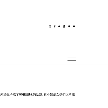
婚生子成了90後最hit的話題. 真不知是女孩們太單還