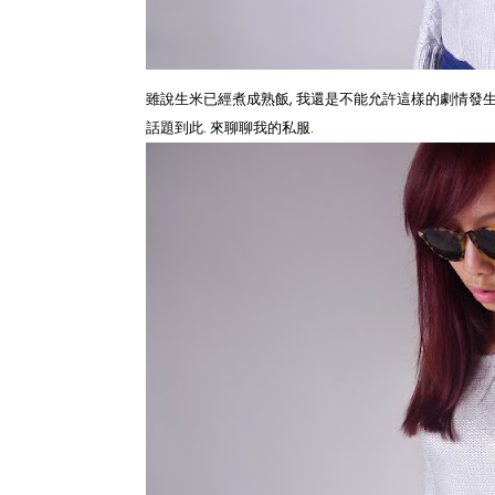
雖說生米已經煮成熟飯, 我還是不能允許這樣的劇情發生在
話題到此. 來聊聊我的私服.