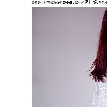
奶粉錢
最算是父母有錢幫你們
帶小孩
，幫你給
, 幫