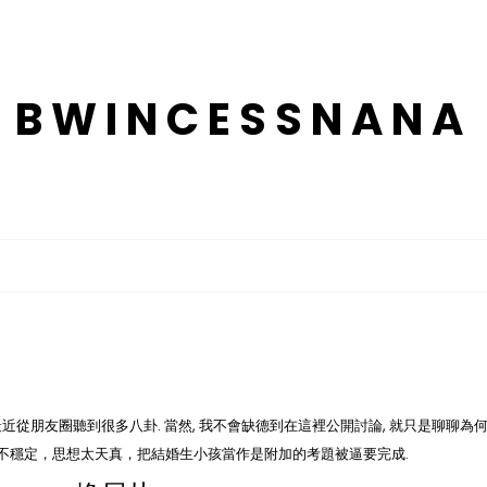
BWINCESSNANA
從朋友圈聽到很多八卦. 當然, 我不會缺德到在這裡公開討論, 就只是聊聊為何未
作不穩定，思想太天真，把結婚生小孩當作是附加的考題被逼要完成.